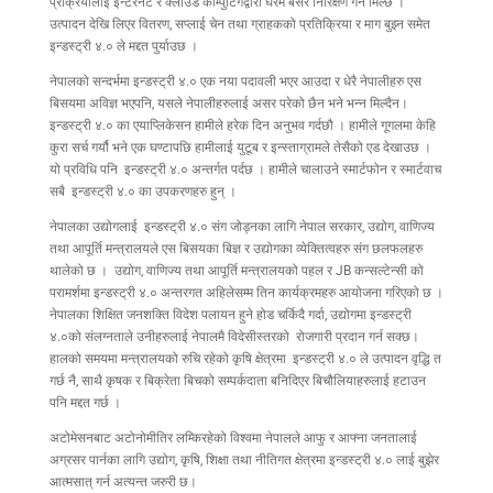
प्रक्रियालाई इन्टरनेट र क्लाउड कोम्पुटिंगद्वारा घरमै बसेर निरिक्षण गर्न मिल्छ ।
उत्पादन देखि लिएर वितरण, सप्लाई चेन तथा ग्राहकको प्रतिक्रिया र माग बुझ्न समेत
इन्डस्ट्री ४.० ले मद्दत पुर्याउछ ।
नेपालको सन्दर्भमा इन्डस्ट्री ४.० एक नया पदावली भएर आउदा र धेरै नेपालीहरु एस
बिसयमा अविज्ञ भएपनि, यसले नेपालीहरुलाई असर परेको छैन भने भन्न मिल्दैन।
इन्डस्ट्री ४.० का एयाप्लिकेसन हामीले हरेक दिन अनुभव गर्दछौ । हामीले गूगलमा केहि
कुरा सर्च गर्यौ भने एक घण्टापछि हामीलाई युटूब र इन्स्ताग्रामले तेसैको एड देखाउछ ।
यो प्रविधि पनि इन्डस्ट्री ४.० अन्तर्गत पर्दछ । हामीले चालाउने स्मार्टफोन र स्मार्टवाच
सबै इन्डस्ट्री ४.० का उपकरणहरु हुन् ।
नेपालका उद्योगलाई इन्डस्ट्री ४.० संग जोड्नका लागि नेपाल सरकार,
उद्योग, वाणिज्य
तथा आपूर्ति मन्त्रालयले एस बिसयका बिज्ञ र उद्योगका व्येक्तित्वहरु संग छलफलहरु
थालेको छ ।
उद्योग, वाणिज्य तथा आपूर्ति मन्त्रालयको पहल र JB कन्सल्टेन्सी को
परामर्शमा इन्डस्ट्री ४.० अन्तरगत अहिलेसम्म तिन कार्यक्रमहरु आयोजना गरिएको छ ।
नेपालका शिक्षित जनशक्ति विदेश पलायन हुने होड चर्किदै गर्दा, उद्योगमा इन्डस्ट्री
४.०को संलग्नताले उनीहरुलाई नेपालमै विदेसीस्तरको रोजगारी प्रदान गर्न सक्छ।
हालको समयमा मन्त्रालयको रुचि रहेको कृषि क्षेत्रमा इन्डस्ट्री ४.० ले उत्पादन वृद्धि त
गर्छ नै, साथै कृषक र बिक्रेता बिचको सम्पर्कदाता बनिदिएर बिचौलियाहरुलाई हटाउन
पनि मद्दत गर्छ ।
अटोमेसनबाट अटोनोमीतिर लम्किरहेको विश्वमा नेपालले आफु र आफ्ना जनतालाई
अग्रसर पार्नका लागि उद्योग, कृषि, शिक्षा तथा नीतिगत क्षेत्रमा इन्डस्ट्री ४.० लाई बुझेर
आत्मसात् गर्न अत्यन्त जरुरी छ।