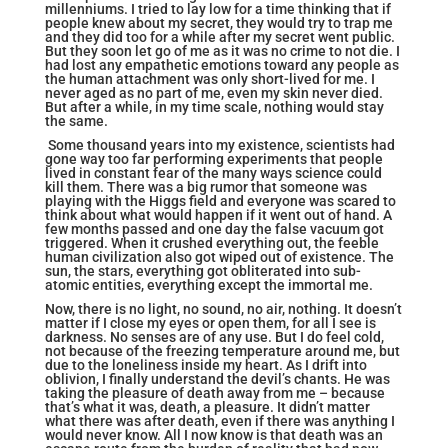
millenniums. I tried to lay low for a time thinking that if
people knew about my secret, they would try to trap me
and they did too for a while after my secret went public.
But they soon let go of me as it was no crime to not die. I
had lost any empathetic emotions toward any people as
the human attachment was only short-lived for me. I
never aged as no part of me, even my skin never died.
But after a while, in my time scale, nothing would stay
the same.
Some thousand years into my existence, scientists had
gone way too far performing experiments that people
lived in constant fear of the many ways science could
kill them. There was a big rumor that someone was
playing with the Higgs field and everyone was scared to
think about what would happen if it went out of hand. A
few months passed and one day the false vacuum got
triggered. When it crushed everything out, the feeble
human civilization also got wiped out of existence. The
sun, the stars, everything got obliterated into sub-
atomic entities, everything except the immortal me.
Now, there is no light, no sound, no air, nothing. It doesn’t
matter if I close my eyes or open them, for all I see is
darkness. No senses are of any use. But I do feel cold,
not because of the freezing temperature around me, but
due to the loneliness inside my heart. As I drift into
oblivion, I finally understand the devil’s chants. He was
taking the pleasure of death away from me – because
that’s what it was, death, a pleasure. It didn’t matter
what there was after death, even if there was anything I
would never know. All I now know is that death was an