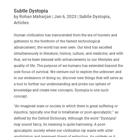
Subtle Dystopia
by
Rohan Maharjan
|
Jan 6, 2023
|
Subtle Dystopia
,
Articles
Human civilization has transcended from the era of hunters and
gatherers to the forefront of the fastest technological
advancement, the world has ever seen. Our kind has excelled
simultaneously in literature, history, culture, and medicine; and with
that, we’ve been blessed with enhancements to our lifestyles and
quality of life. The purpose of we humans has extended beyond the
sole focus of survival. We venture out to explore the unknown and
in our endeavors of doing so; discover new things that will serve as
a tool to further our understanding and probe our sphere of
knowledge and create new concepts. Dystopia is one such
concept.
“An imagined state or society in which there is great suffering or
injustice, typically one that is totalitarian or post-apocalyptic.” as
defined by the Oxford Dictionary. Although the word “Dystopia”
may sound fancy, its meaning is quite harrowing. A post-
apocalyptic society where our civilization lay waste with utter
annihilation and imminent threat of extinction. As unlikely as it