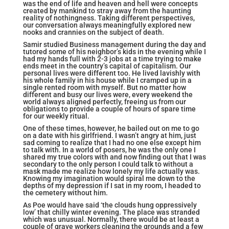
was the end of life and heaven and hell were concepts
created by mankind to stray away from the haunting
reality of nothingness. Taking different perspectives,
our conversation always meaningfully explored new
nooks and crannies on the subject of death.
Samir studied Business management during the day and
tutored some of his neighbor’s kids in the evening while I
had my hands full with 2-3 jobs at a time trying to make
ends meet in the country’s capital of capitalism. Our
personal lives were different too. He lived lavishly with
his whole family in his house while I cramped up in a
single rented room with myself. But no matter how
different and busy our lives were, every weekend the
world always aligned perfectly, freeing us from our
obligations to provide a couple of hours of spare time
for our weekly ritual.
One of these times, however, he bailed out on me to go
on a date with his girlfriend. I wasn’t angry at him, just
sad coming to realize that I had no one else except him
to talk with. In a world of posers, he was the only one I
shared my true colors with and now finding out that I was
secondary to the only person I could talk to without a
mask made me realize how lonely my life actually was.
Knowing my imagination would spiral me down to the
depths of my depression if I sat in my room, I headed to
the cemetery without him.
As Poe would have said ‘the clouds hung oppressively
low’ that chilly winter evening. The place was stranded
which was unusual. Normally, there would be at least a
couple of grave workers cleaning the grounds and a few