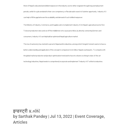
Most of Nepal’s educated and skilled manpower in the industry sector either stagnate through long unemployment
periods, settle for a job unrelated to their core competency or flee abroad in search of a better opportunity. Industry 4.0
can help to fill the gap between the availability and demand of such skilled manpower.
The Ministry of Industry, Commerce, and Supplies aims to implement Industry 4.0 in Nepal’s agricultural sector first.
To boost production rates and cut off the middlemen who cause price hikes, by directly connecting farmers and
consumers, Industry 4.0 can help build an optimized Nepali agriculture market.
The rise of autonomy has started to sprout in Nepal and its industries, among which Hongshi Cement seems to have a
better understanding and application of the concept in comparison to its fellow Nepali counterparts. To compete with
the global market production and product optimization trend and to have its citizens working in state-of-the-art
technology industries, Nepal needs to comprehend, incorporate and implement “Industry 4.0” within its industries.
इन्डस्ट्री ४.०￼
by
Sarthak Pandey
|
Jul 13, 2022
|
Event Coverage
,
Articles