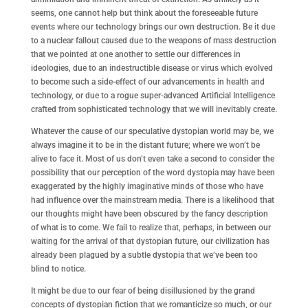
seems, one cannot help but think about the foreseeable future
events where our technology brings our own destruction. Be it due
to a nuclear fallout caused due to the weapons of mass destruction
that we pointed at one another to settle our differences in
ideologies, due to an indestructible disease or virus which evolved
to become such a side-effect of our advancements in health and
technology, or due to a rogue super-advanced Artificial Intelligence
crafted from sophisticated technology that we will inevitably create.
Whatever the cause of our speculative dystopian world may be, we
always imagine it to be in the distant future; where we won’t be
alive to face it. Most of us don’t even take a second to consider the
possibility that our perception of the word dystopia may have been
exaggerated by the highly imaginative minds of those who have
had influence over the mainstream media. There is a likelihood that
our thoughts might have been obscured by the fancy description
of what is to come. We fail to realize that, perhaps, in between our
waiting for the arrival of that dystopian future, our civilization has
already been plagued by a subtle dystopia that we’ve been too
blind to notice.
It might be due to our fear of being disillusioned by the grand
concepts of dystopian fiction that we romanticize so much, or our