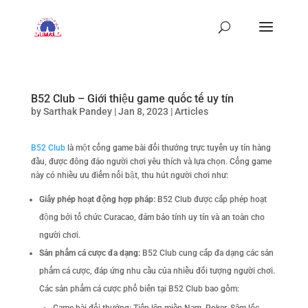
B52 Club – Giới thiệu game quốc tế uy tín
by
Sarthak Pandey
|
Jan 8, 2023
|
Articles
B52 Club
là một cổng game bài đổi thưởng trực tuyến uy tín hàng
đầu, được đông đảo người chơi yêu thích và lựa chọn. Cổng game
này có nhiều ưu điểm nổi bật, thu hút người chơi như:
Giấy phép hoạt động hợp pháp:
B52 Club được cấp phép hoạt
động bởi tổ chức Curacao, đảm bảo tính uy tín và an toàn cho
người chơi.
Sản phẩm cá cược đa dạng:
B52 Club cung cấp đa dạng các sản
phẩm cá cược, đáp ứng nhu cầu của nhiều đối tượng người chơi.
Các sản phẩm cá cược phổ biến tại B52 Club bao gồm: