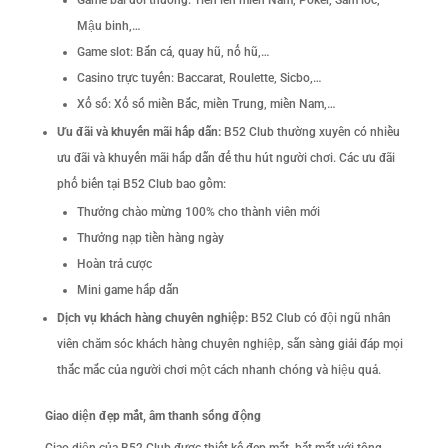
Game bài đổi thưởng: Tiến lên miền Nam, Poker, Sâm lốc,
Mậu binh,…
Game slot: Bắn cá, quay hũ, nổ hũ,…
Casino trực tuyến: Baccarat, Roulette, Sicbo,…
Xổ số: Xổ số miền Bắc, miền Trung, miền Nam,…
Ưu đãi và khuyến mãi hấp dẫn:
B52 Club thường xuyên có nhiều
ưu đãi và khuyến mãi hấp dẫn để thu hút người chơi. Các ưu đãi
phổ biến tại B52 Club bao gồm:
Thưởng chào mừng 100% cho thành viên mới
Thưởng nạp tiền hàng ngày
Hoàn trả cược
Mini game hấp dẫn
Dịch vụ khách hàng chuyên nghiệp:
B52 Club có đội ngũ nhân
viên chăm sóc khách hàng chuyên nghiệp, sẵn sàng giải đáp mọi
thắc mắc của người chơi một cách nhanh chóng và hiệu quả.
Giao diện đẹp mắt, âm thanh sống động