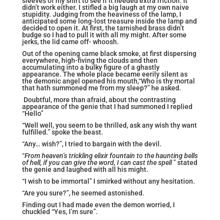
sleeves of my shirt to see if it needed extra friction. It
didn’t work either. I stifled a big laugh at my own naive
stupidity. Judging from the heaviness of the lamp, I
anticipated some long-lost treasure inside the lamp and
decided to open it. At first, the tarnished brass didn’t
budge so I had to pull it with all my might. After some
jerks, the lid came off- whoosh.
Out of the opening came black smoke, at first dispersing
everywhere, high-fiving the clouds and then
accumulating into a bulky figure of a ghastly
appearance. The whole place became eerily silent as
the demonic angel opened his mouth,“Who is thy mortal
that hath summoned me from my sleep?” he asked.
Doubtful, more than afraid, about the contrasting
appearance of the genie that I had summoned I replied
“Hello”
“Well well, you seem to be thrilled, ask any wish thy want
fulfilled.” spoke the beast.
“Any… wish?”, I tried to bargain with the devil.
“
From heaven’s trickling elixir fountain to the haunting bells
of hell, if you can give the word, I can cast the spell
” stated
the genie and laughed with all his might.
“I wish to be immortal” I smirked without any hesitation.
“Are you sure?”, he seemed astonished.
Finding out I had made even the demon worried, I
chuckled “Yes, I’m sure”.