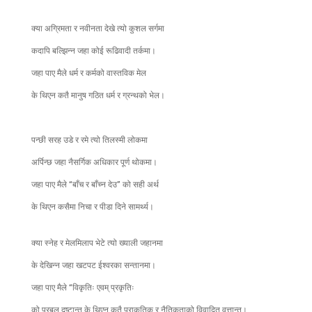
क्या अग्रिमता र नवीनता देखे त्यो कुशल सर्गमा
कदापि बल्झिन्न जहा कोई रूढिवादी तर्कमा।
जहा पाए मैले धर्म र कर्मको वास्तविक मेल
के थिएन कतै मानुष गठित धर्म र ग्रन्थको भेल।
पन्छी सरह उडे र रमे त्यो तिलस्मी लोकमा
अर्पिन्छ जहा नैसर्गिक अधिकार पूर्ण थोकमा।
जहा पाए मैले “बाँच र बाँच्न देउ” को सही अर्थ
के थिएन कसैमा निचा र पीडा दिने सामर्थ्य।
क्या स्नेह र मेलमिलाप भेटे त्यो ख्याली जहानमा
के देखिन्न जहा खटपट ईश्वरका सन्तानमा।
जहा पाए मैले “विकृतिः एवम्‌ प्रकृतिः
को प्रबल दृष्टान्त के थिएन कतै प्राकृतिक र नैतिकताको विवादित वृत्तान्त।