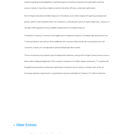
needs through deep learning algorithms, and fault prognosis of machine components through health monitoring
sensors, Industry 4.0 promises a higher production rate, better efficiency, and product optimization.
Most of Nepal’s educated and skilled manpower in the industry sector either stagnate through long unemployment
periods, settle for a job unrelated to their core competency or flee abroad in search of a better opportunity. Industry 4.0
can help to fill the gap between the availability and demand of such skilled manpower.
The Ministry of Industry, Commerce, and Supplies aims to implement Industry 4.0 in Nepal’s agricultural sector first.
To boost production rates and cut off the middlemen who cause price hikes, by directly connecting farmers and
consumers, Industry 4.0 can help build an optimized Nepali agriculture market.
The rise of autonomy has started to sprout in Nepal and its industries, among which Hongshi Cement seems to have a
better understanding and application of the concept in comparison to its fellow Nepali counterparts. To compete with
the global market production and product optimization trend and to have its citizens working in state-of-the-art
technology industries, Nepal needs to comprehend, incorporate and implement “Industry 4.0” within its industries.
« Older Entries