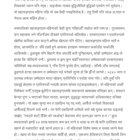
विचराको ज्यान पनि गएछ। दाइजोका नाममा बुद्धिजीविले बुद्धिको प्रयोग गर्न भुलेछन्।
यो महासङ्ग्राम महिना पछि यो सब केेही नभइदियोस् है। राहु तिमी पनि जाऊ ल,नत्र त
नेपाल आमा मर्छिन् होला।
यसपालिको महासङ्ग्राम महिनाको केही कुरा गरिहालौँ: माहोल सारै गरम छ। गुञ्जयमान्
छन् सहरहरू भने गाँउगाँउमा दौडको प्रतिस्पर्धा चलिरहेछ। प्रचारप्रसार र प्रलोभनको
खेतीमा कतिका धान काट्ने क्षणिक खेताला पनि भेटिए। महासङ्ग्राम महिना भएरै त
होला, आजभोलि त सँधै एक्लै हुने आमाका हातहरू नमस्कार फर्काउँदा फर्काउँदै
थाकिसके। ठूलाबुबा पनि बिहानै गोरू धपाउँदै बारी पुगिहाल्छन्, कोही उम्मेदवार आइ पो
हाल्छ कि जोत्दिनी भन्दै। ठूल्यामा त झन् कुन चाहीँ स्वतन्त्र उम्मेदवारको प्रचारप्रसार
समितिको सह-व्यावस्थापक रे, गाँस टिप्ने फुर्सद छैन, उहाँलाई। साँच्चै ,पाँच जनालाई
ढुङ्गाले हान्दा एकजना त उम्मेदवार पर्छ भनेको सुन्दा हो कि झैँ पो लाग्यो। ५६४० जना त
प्रत्यक्ष तर्फका उम्मेदवार मात्र रहेछन्, प्रतिनिधि र प्रदेश सभा गरेर। यति हुदाँ पनि
एकदुई क्षेत्रमा त प्रतिस्पर्धी नभएकै कारण सांसद पट्काइसकेछन्। यो महिनाको अर्को
विशेषता भनौँ, प्रमुख बुलेटिन महासङ्ग्रामकै समाचारले खचाखच भरिएका छन्। मतदान
केन्द्र पुग्न ५ घण्टाको पैदल यात्रा, अपाङ्ग, वृद्धवृद्धा मतदानको अधिकारबाट वञ्चित
हुनसक्ने। यो खबर सुन्दा मन त एकछिन गद् गद् भयो; आफैँले नगरेको विकासले
आफैँलाई पिरल्ने भयो भन्दै। तर फेरि एकछिनमै अमिलो भयो सद्दे युवक कान्छा दाइलाई
सम्झेर; “त्यत्रो बाटो हिँडेर को जाओस्? बेकारमा भोट हाल्न,ह्या जान्न म त।” कुल
मतदाताको झण्डै ४४ लाख मतदाता कम छन् भन्ने त थाहा छ तर खै कति प्रतिशत मत
खस्ने हो यसपालि? बडो जान्ने हतार छ। यो महिनाको विशेष समय त यसमा लाग्ने मेला
हो। खास यो मेला नभएर जनभेला चाहिँ हो, क्यारे। एकजना हेलिकप्टर लिएर बिरामी लिन