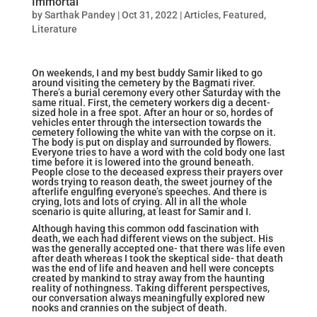
Immortal
by
Sarthak Pandey
|
Oct 31, 2022
|
Articles
,
Featured
,
Literature
On weekends, I and my best buddy Samir liked to go
around visiting the cemetery by the Bagmati river.
There’s a burial ceremony every other Saturday with the
same ritual. First, the cemetery workers dig a decent-
sized hole in a free spot. After an hour or so, hordes of
vehicles enter through the intersection towards the
cemetery following the white van with the corpse on it.
The body is put on display and surrounded by flowers.
Everyone tries to have a word with the cold body one last
time before it is lowered into the ground beneath.
People close to the deceased express their prayers over
words trying to reason death, the sweet journey of the
afterlife engulfing everyone’s speeches. And there is
crying, lots and lots of crying. All in all the whole
scenario is quite alluring, at least for Samir and I.
Although having this common odd fascination with
death, we each had different views on the subject. His
was the generally accepted one- that there was life even
after death whereas I took the skeptical side- that death
was the end of life and heaven and hell were concepts
created by mankind to stray away from the haunting
reality of nothingness. Taking different perspectives,
our conversation always meaningfully explored new
nooks and crannies on the subject of death.