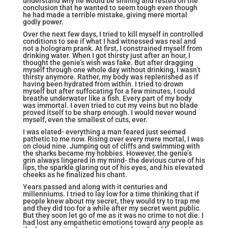
understand why he would be smiling and rested on the
conclusion that he wanted to seem tough even though
he had made a terrible mistake, giving mere mortal
godly power.
Over the next few days, I tried to kill myself in controlled
conditions to see if what I had witnessed was real and
not a hologram prank. At first, I constrained myself from
drinking water. When I got thirsty just after an hour, I
thought the genie’s wish was fake. But after dragging
myself through one whole day without drinking, I wasn’t
thirsty anymore. Rather, my body was replenished as if
having been hydrated from within. I tried to drown
myself but after suffocating for a few minutes, I could
breathe underwater like a fish. Every part of my body
was immortal. I even tried to cut my veins but no blade
proved itself to be sharp enough. I would never wound
myself, even the smallest of cuts, ever.
I was elated- everything a man feared just seemed
pathetic to me now. Rising over every mere mortal, I was
on cloud nine. Jumping out of cliffs and swimming with
the sharks became my hobbies. However, the genie’s
grin always lingered in my mind- the devious curve of his
lips, the sparkle glaring out of his eyes, and his elevated
cheeks as he finalized his chant.
Years passed and along with it centuries and
millenniums. I tried to lay low for a time thinking that if
people knew about my secret, they would try to trap me
and they did too for a while after my secret went public.
But they soon let go of me as it was no crime to not die. I
had lost any empathetic emotions toward any people as