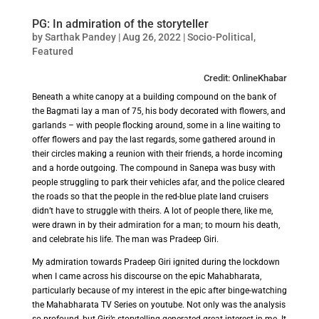
PG: In admiration of the storyteller
by
Sarthak Pandey
|
Aug 26, 2022
|
Socio-Political
,
Featured
Credit: OnlineKhabar
Beneath a white canopy at a building compound on the bank of
the Bagmati lay a man of 75, his body decorated with flowers, and
garlands – with people flocking around, some in a line waiting to
offer flowers and pay the last regards, some gathered around in
their circles making a reunion with their friends, a horde incoming
and a horde outgoing. The compound in Sanepa was busy with
people struggling to park their vehicles afar, and the police cleared
the roads so that the people in the red-blue plate land cruisers
didn’t have to struggle with theirs. A lot of people there, like me,
were drawn in by their admiration for a man; to mourn his death,
and celebrate his life. The man was Pradeep Giri.
My admiration towards Pradeep Giri ignited during the lockdown
when I came across his discourse on the epic Mahabharata,
particularly because of my interest in the epic after binge-watching
the Mahabharata TV Series on youtube. Not only was the analysis