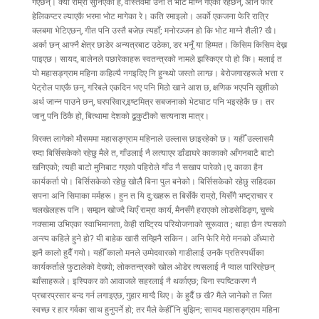
गएछन्। क्या राम्रो सुनिएको है, वास्तवमा उनी त भोट माग्न गएका रहेछन्, अनि फेरि
हेलिकप्टर ल्याएकै भरमा भोट मागेका रे। कति रमाइलो। अर्को एकजना फेरि रात्रि
क्लबमा भेटिएछन्, गीत पनि उस्तै बजेछ त्यहाँ; मनोरञ्जन हो कि भोट माग्ने शैली? खै।
अर्का छन् आफ्नै क्षेत्र छाडेर अन्यत्रबाट उठेका, डर भनूँ या हिम्मत। किसिम किसिम देख्न
पाइएछ। सायद, बालेनले पछारेकाहरू स्वतन्त्रको नामले झस्किएर पो हो कि। मलाई त
यो महासङ्ग्राम महिना कहिल्यै नगइदिए नि हुन्थ्यो जस्तो लाग्छ। बेरोजगारहरूले भत्ता र
पेट्रोल पाएकै छन्, गरिबले एकदिन भए पनि मिठो खाने आश छ, क्षणिक भएपनि खुशीको
अर्थ जान्न पाउने छन्, घरपरिवार,इष्टमित्र सबजनाको भेटघाट पनि भइरहेकै छ। तर
जानु पनि ठिकै हो, बित्थामा देशको ढूकुटीको सत्यनाश मात्र।
विरक्त लागेको मौसममा महासङ्ग्राम महिनाले उल्लास छाइरहेको छ। यहीँ उल्लासमै
रम्दा बिर्सिसकेको रहेछु मैले त, गाँउलाई नै लत्याएर डाँडाघरे काकाको आँगनबाटै बाटो
खनिएको; त्यही बाटो मुनिबाट गएको पहिरोले गाँउ नै सखाप पारेको।ए, काका हैन
कार्यकर्ता पो। बिर्सिसकेको रहेछु खोलैै बिना पुल बनेको। बिर्सिसकेको रहेछु सहिदका
सपना अनि सिमाका मर्महरू। हुन त यि दु:खहरू त बिर्सेकै राम्रो, यिसँगै भष्ट्राचार र
चलखेलहरू पनि। सम्झन खोज्दै थिएँ राम्रा कार्य, मैनसँगै हराएको लोडसेडिङ्ग, चुच्चे
नक्सामा उभिएका स्वाभिमानता, केही राष्ट्रिय परियोजनाको सुरूवात ; थाहा छैन त्यसको
अन्त्य कहिले हुने हो? यी बाहेक खासै सम्झिनै सकिन। अनि फेरि मेरो मनको अँध्यारो
झनै कालो हुदैँ गयो। यहीँ कालो मनले उम्मेदवारको गाडीलाई उनकै प्रतिस्पर्धीका
कार्यकर्ताले फुटालेको देख्यो; लोकतन्त्रको खोल ओडेर त्यसलाई नै प्वाल पारिरहेछन्
ब्वाँसाहरूले। इस्पिकर को आवाजले सहरलाई नै थर्काएछ; बिना स्पष्टिकरण नै
प्रचारप्रसार बन्द गर्न लगाइएछ, गुहार माग्दै थिए। के हुदैँ छ खै? मैले जानेको त जित
स्वच्छ र हार गर्वका साथ हुनुपर्ने हो; तर मैले केहीँ नि बुझिन; सायद महासङ्ग्राम महिना