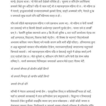
मान्छे, छेऊमा बाजा। यो मैले कतै देखेको परिवेश हो। सुरूमा त सोँचे हैन कार्त्तिकमा
कसको बिहे हुन आँटेछ? पछि पो चाल पाएँ, यो त महासङ्ग्राम महिना पो त। यो महिना छ
नै यस्तो; द्वन्द्धकालदेखी राजसत्तासम्मको झल्को दिन्छ, साह्रै अचम्मको पनि; नेताले दु:ख
र जनताले सुख पाउने पनि यहीँ महिनामा मात्र त हो।
पाँच वर्ष पहिले महासङ्ग्राम महिना र रामे एकसाथ अलप भए। यो महिना त फेरी फर्क्यो
तर उसलाई भने त बिरामी देशको अर्थतन्त्र उकास्नै फुर्सद छैन। यस्ता रामे त लाखौँ
छन् रे।
रेलसँगै कुदेका सपनाले आज ३ कि.मि.को दूरीमा ६ वटा पार्टी कार्यालय भेट्छ तर
अहँ अस्पताल, विद्यालय, विकास केही भेट्दैन।
यी बिचमा के भएनन्? सिटामोलको
अभावमा कतिका ज्यान बिलाए भने मलकै कारण कति बारी बाँझै पल्टिए। हाँस्यास्पद कुरा
त अझ बहुमतको सरकार पाँच वर्षसमेत टिकेन, स्वास्थमन्त्रीलाई जनताभन्दा पाहुनाको
चिन्ताले सतायो। त्यो महासङ्ग्राम महिना पछि त देशलाई राहुले नै छोएछ क्यारे,धन्नै
टाट पल्टेको देश त। मैले सुनेको त, संविधान पनि मिचे रे अनि फेरी देश बेच्न समेत
तम्सिए रे। यस्तै समस्यामा पिल्सिएका जनताको आवाज मैले एउटा गीतमा भेटेँ:
यो कस्तो मौनता हो बोल्दैन कोही किन?
यो कस्तो निन्द्रा हो जाग्दैन कोही किन?
कस्तो रोग हो यो?
साँच्ची नै नेपाल आमालाई सन्चो छैन। प्राकृतिक विपद् त कहिलेकाहीँ मात्र हो यहाँ,
यहाँ त आमाको काखलाई नै लात हानिरहेका छन् कपुतहरूले। सिद्धान्त र विचारलाई
पैतालाले टेकेर कुर्सीको लडाईँमा व्यस्त छन् लाज पचेकाहरू। कोही कोही जनता त
नेताभन्दा कमका छैनन्; यिनीहरूले त जातको नाममा प्रेमको परिभाषा नै परिवर्तन गर्दिए,