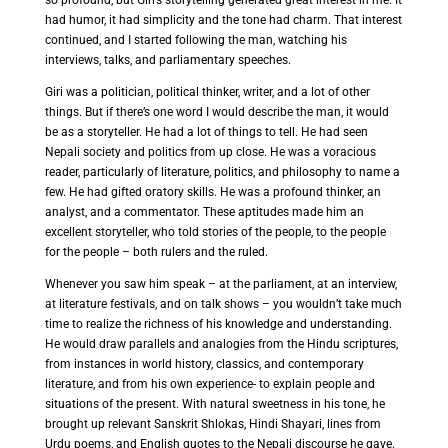
so profound, but Giri’s storytelling generated great interest in me. It
had humor, it had simplicity and the tone had charm. That interest
continued, and I started following the man, watching his
interviews, talks, and parliamentary speeches.
Giri was a politician, political thinker, writer, and a lot of other
things. But if there’s one word I would describe the man, it would
be as a storyteller. He had a lot of things to tell. He had seen
Nepali society and politics from up close. He was a voracious
reader, particularly of literature, politics, and philosophy to name a
few. He had gifted oratory skills. He was a profound thinker, an
analyst, and a commentator. These aptitudes made him an
excellent storyteller, who told stories of the people, to the people
for the people – both rulers and the ruled.
Whenever you saw him speak – at the parliament, at an interview,
at literature festivals, and on talk shows – you wouldn’t take much
time to realize the richness of his knowledge and understanding.
He would draw parallels and analogies from the Hindu scriptures,
from instances in world history, classics, and contemporary
literature, and from his own experience- to explain people and
situations of the present. With natural sweetness in his tone, he
brought up relevant Sanskrit Shlokas, Hindi Shayari, lines from
Urdu poems, and English quotes to the Nepali discourse he gave.