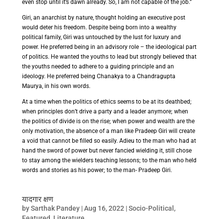
even stop until it’s dawn already. So, I am not capable of the job.”
Giri, an anarchist by nature, thought holding an executive post
would deter his freedom. Despite being born into a wealthy
political family, Giri was untouched by the lust for luxury and
power. He preferred being in an advisory role – the ideological part
of politics. He wanted the youths to lead but strongly believed that
the youths needed to adhere to a guiding principle and an
ideology. He preferred being Chanakya to a Chandragupta
Maurya, in his own words.
At a time when the politics of ethics seems to be at its deathbed;
when principles don’t drive a party and a leader anymore; when
the politics of divide is on the rise; when power and wealth are the
only motivation, the absence of a man like Pradeep Giri will create
a void that cannot be filled so easily.
Adieu to the man who had at
hand the sword of power but never fancied wielding it, still chose
to stay among the wielders teaching lessons;
to the man who held
words and stories as his power; to the man- Pradeep Giri.
यादगार क्षण
by
Sarthak Pandey
|
Aug 16, 2022
|
Socio-Political
,
Featured
,
Literature