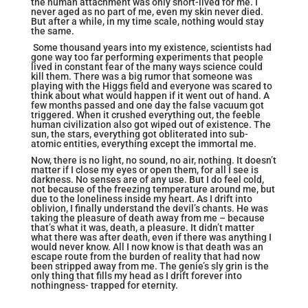
the human attachment was only short-lived for me. I
never aged as no part of me, even my skin never died.
But after a while, in my time scale, nothing would stay
the same.
Some thousand years into my existence, scientists had
gone way too far performing experiments that people
lived in constant fear of the many ways science could
kill them. There was a big rumor that someone was
playing with the Higgs field and everyone was scared to
think about what would happen if it went out of hand. A
few months passed and one day the false vacuum got
triggered. When it crushed everything out, the feeble
human civilization also got wiped out of existence. The
sun, the stars, everything got obliterated into sub-
atomic entities, everything except the immortal me.
Now, there is no light, no sound, no air, nothing. It doesn’t
matter if I close my eyes or open them, for all I see is
darkness. No senses are of any use. But I do feel cold,
not because of the freezing temperature around me, but
due to the loneliness inside my heart. As I drift into
oblivion, I finally understand the devil’s chants. He was
taking the pleasure of death away from me – because
that’s what it was, death, a pleasure. It didn’t matter
what there was after death, even if there was anything I
would never know. All I now know is that death was an
escape route from the burden of reality that had now
been stripped away from me. The genie’s sly grin is the
only thing that fills my head as I drift forever into
nothingness- trapped for eternity.