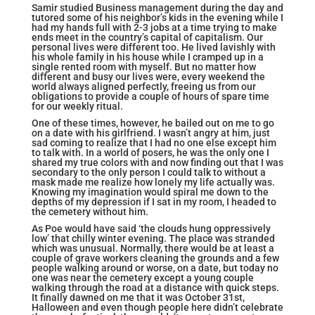
Samir studied Business management during the day and
tutored some of his neighbor’s kids in the evening while I
had my hands full with 2-3 jobs at a time trying to make
ends meet in the country’s capital of capitalism. Our
personal lives were different too. He lived lavishly with
his whole family in his house while I cramped up in a
single rented room with myself. But no matter how
different and busy our lives were, every weekend the
world always aligned perfectly, freeing us from our
obligations to provide a couple of hours of spare time
for our weekly ritual.
One of these times, however, he bailed out on me to go
on a date with his girlfriend. I wasn’t angry at him, just
sad coming to realize that I had no one else except him
to talk with. In a world of posers, he was the only one I
shared my true colors with and now finding out that I was
secondary to the only person I could talk to without a
mask made me realize how lonely my life actually was.
Knowing my imagination would spiral me down to the
depths of my depression if I sat in my room, I headed to
the cemetery without him.
As Poe would have said ‘the clouds hung oppressively
low’ that chilly winter evening. The place was stranded
which was unusual. Normally, there would be at least a
couple of grave workers cleaning the grounds and a few
people walking around or worse, on a date, but today no
one was near the cemetery except a young couple
walking through the road at a distance with quick steps.
It finally dawned on me that it was October 31st,
Halloween and even though people here didn’t celebrate