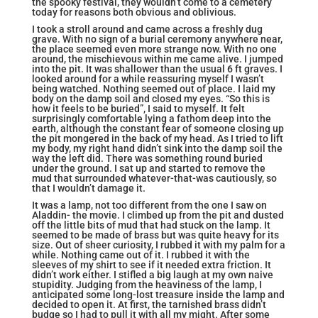
the spooky festival, they wouldn’t come to a cemetery
today for reasons both obvious and oblivious.
I took a stroll around and came across a freshly dug
grave. With no sign of a burial ceremony anywhere near,
the place seemed even more strange now. With no one
around, the mischievous within me came alive. I jumped
into the pit. It was shallower than the usual 6 ft graves. I
looked around for a while reassuring myself I wasn’t
being watched. Nothing seemed out of place. I laid my
body on the damp soil and closed my eyes. “So this is
how it feels to be buried”, I said to myself. It felt
surprisingly comfortable lying a fathom deep into the
earth, although the constant fear of someone closing up
the pit mongered in the back of my head. As I tried to lift
my body, my right hand didn’t sink into the damp soil the
way the left did. There was something round buried
under the ground. I sat up and started to remove the
mud that surrounded whatever-that-was cautiously, so
that I wouldn’t damage it.
It was a lamp, not too different from the one I saw on
Aladdin- the movie. I climbed up from the pit and dusted
off the little bits of mud that had stuck on the lamp. It
seemed to be made of brass but was quite heavy for its
size. Out of sheer curiosity, I rubbed it with my palm for a
while. Nothing came out of it. I rubbed it with the
sleeves of my shirt to see if it needed extra friction. It
didn’t work either. I stifled a big laugh at my own naive
stupidity. Judging from the heaviness of the lamp, I
anticipated some long-lost treasure inside the lamp and
decided to open it. At first, the tarnished brass didn’t
budge so I had to pull it with all my might. After some