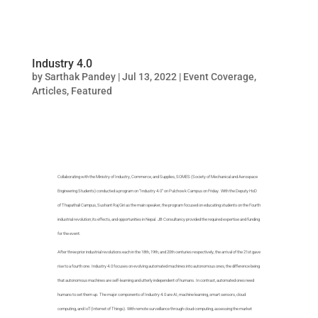
Industry 4.0
by
Sarthak Pandey
|
Jul 13, 2022
|
Event Coverage
,
Articles
,
Featured
Collaborating with the Ministry of Industry, Commerce, and Supplies, SOMES (Society of Mechanical and Aerospace
Engineering Students) conducted a program on “Industry 4.0” on Pulchowk Campus on Friday. With the Deputy HoD
of Thapathali Campus, Sushant Raj Giri as the main speaker, the program focused on educating students on the Fourth
industrial revolution; its effects, and opportunities in Nepal. JB Consultancy provided the required expertise and funding
for the event.
After three prior industrial revolutions each in the 18th, 19th, and 20th centuries respectively, the arrival of the 21st gave
rise to a fourth one. Industry 4.0 focuses on evolving automated machines into autonomous ones, the difference being
that autonomous machines are self-learning and utterly independent of humans. In contrast, automated ones need
humans to set them up. The major components of Industry 4.0 are AI, machine learning, smart sensors, cloud
computing, and IoT(Internet of Things). With remote surveillance through cloud computing, assessing the market