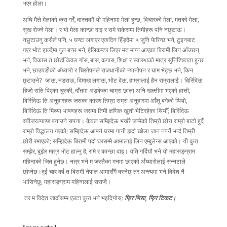
भएर होला।
अघि मैले मेलाको कुरा गरेँ, वास्तवमै यो महिनामा मेला हुन्छ; विचारको मेला; मतको मेला;
सुख रोज्ने मेला। र यो मेला कान्छा दाइ र रामे सकेसम्म तिमीहरू पनि नछुटाऊ।
नछुटाउनु कसैले पनि, ५ घण्टा लगाएर एकदिन हिँड्दैमा ५ जुनि फेरिन्छ भने, टुइनबाट
गएर भोट हाल्दैमा पुल बन्छ भने, हेलिकप्टर लिएर मत माग्न आएका बिरामी लिन आँउछन्
भने, विकास त छोडौँ केवल गाँस, बास, कपास, शिक्षा र स्वास्थको मात्र सुनिश्चितता हुन्छ
भने, छाउपडीको अँध्यारो र चिसोपनले राजधानीको न्यानोपन र घाम भेट्छ भने, किन
छुटाउने? जाऊ, नडराऊ, दिमाख लगाऊ, भोट देऊ, हाम्रालाई हैन राम्रालाई। बिर्सिदेऊ
हिजो राति पिएका चुस्की, दाँतमा अड्केका चाम्रा छाला अनि खल्तीमा भएको हात्ती;
बिर्सिदेऊ ति अनुहारहरू जसका कारण तिम्रा राम्रा अनुहारमा आँशु बगेको थियो;
बिर्सिदेऊ ति मिथ्या भाषणहरू जसमा तिमी क्षणिक खुशी भेटिरहेका थियौँ; बिर्सिदेऊ
स्वीजरल्याण्ड बनाउने सपना। केवल सम्झिदेऊ भर्खरै जन्मेको तिम्रो छोरा राम्रो बाटो हुदैँ
राम्रो विद्धालय गएको; सम्झिदेऊ आफ्नै घरमा पानी झर्दा खोला जान नपर्ने भन्दै तिम्री
छोरी रमाएको; सम्झिदेऊ बिरामी पर्दा घरसम्मै आमालाई लिन एम्बुलेन्स आएको। यी कुरा
सम्झेर, बुझेर मात्र भोट हाल्नु है, रामे र कान्छा दाइ। यति गर्दियौ भने यो महासङ्ग्राम
महिनाको जित हुनेछ। नत्र भने म जस्तैका मनमा छाएको अँध्यारोलाई सन्नटाले
छोप्नेछ।दुई चार वर्ष त बिरामी नेपाल आमासँगै बस्नेछु तर अन्त्यमा भने विदेश नै
भासिनेछु; महासङ्ग्राम महिनालाई सराप्दै।
तर म विदेश जादाँसम्म एउटा कुरा भने भइदियोस्:
फ्रि भिसा, फ्रि टिकट।