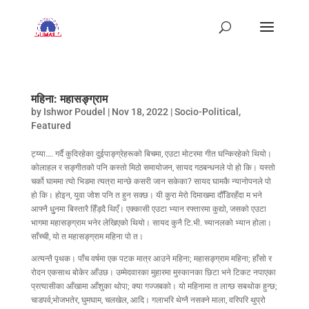
महिना: महासङ्ग्राम
by
Ishwor Poudel
|
Nov 18, 2022
|
Socio-Political
,
Featured
ट्य्या…. गर्दै कुदिरहेका दुईपाङ्ग्रेहरूको बिचमा, एउटा मोटरमा गीत घन्किरहेको थियो।
कोलाहल र सङ्गीतको पनि कस्तो मिठो समायोजन, सायद गठबन्धनले पो हो कि। यस्तो
चर्को घाममा त्यो भिडमा त्यत्रा मान्छे कसरी जान सकेका? सायद घामकै न्यानोपनले पो
हो कि। होइन, युवा जोश पनि त हुन सक्छ। यी कुरा मेरो दिमाखमा दौँडिरहँदा म भने
आफ्नै धुुनमा बिस्तारै हिँड्दै थिएँ। एक्कासी एउटा भ्यान रफ्तारमा कुद्यो, जसको एउटा
भागमा महासङ्ग्राम भनेर लेखिएको थियो। सायद कुनै टि.भी. च्यानलको भ्यान होला।
साँच्ची, यो त महासङ्ग्राम महिना पो त।
अत्यन्तै पृथक। पाँच वर्षमा एक पटक मात्र आउने महिना; महासङ्ग्राम महिना; हाँसो र
रोदन एकसाथ बोकेर आँउछ। उम्मेदवारका मुहारमा मुस्कानका छिटा भने टिकट नपाएका
प्रत्यासीका आँखामा आँशुका थोपा; क्या गज्जबको। यो महिनामा त लाग्छ सबथोक हुन्छ;
चाडपर्व,भोजभतेर, घुमघाम, चलखेल, आदि। गलाभरि थेग्नै नसक्ने माला, वरिपरि थुप्रो